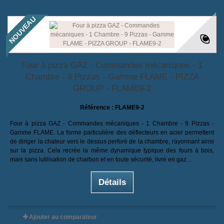
NOUVEAU
Four à pizza GAZ - Commandes mécaniques - 1
Chambre - 9 Pizzas - Gamme FLAME - PIZZA
GROUP - FLAME9-2
Référence :
FLAME9-2
Four à pizza GAZ - Commandes mécaniques - 1 Chambre - 9 Pizzas -
Gamme FLAME. La forme particulière des déflecteurs en acier permettent
de diriger la chaleur vers le dessus perforé de la chambre, rayonnant ainsi
sur la pizza. Cela recrée la même dynamique typique des fours à bois,
mais sans lutilisation de charbon et en toute sécurité, livré en gaz...
Détails
Ajouter au comparateur