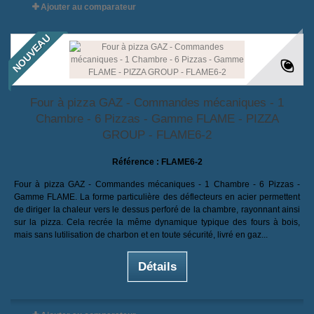
Ajouter au comparateur
NOUVEAU
Four à pizza GAZ - Commandes mécaniques - 1
Chambre - 6 Pizzas - Gamme FLAME - PIZZA
GROUP - FLAME6-2
Référence :
FLAME6-2
Four à pizza GAZ - Commandes mécaniques - 1 Chambre - 6 Pizzas -
Gamme FLAME. La forme particulière des déflecteurs en acier permettent
de diriger la chaleur vers le dessus perforé de la chambre, rayonnant ainsi
sur la pizza. Cela recrée la même dynamique typique des fours à bois,
mais sans lutilisation de charbon et en toute sécurité, livré en gaz...
Détails