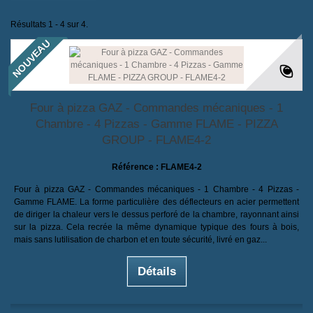
Résultats 1 - 4 sur 4.
NOUVEAU
Four à pizza GAZ - Commandes mécaniques - 1
Chambre - 4 Pizzas - Gamme FLAME - PIZZA
GROUP - FLAME4-2
Référence :
FLAME4-2
Four à pizza GAZ - Commandes mécaniques - 1 Chambre - 4 Pizzas -
Gamme FLAME. La forme particulière des déflecteurs en acier permettent
de diriger la chaleur vers le dessus perforé de la chambre, rayonnant ainsi
sur la pizza. Cela recrée la même dynamique typique des fours à bois,
mais sans lutilisation de charbon et en toute sécurité, livré en gaz...
Détails