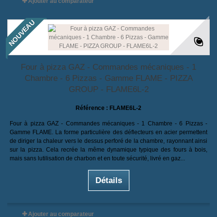
Ajouter au comparateur
NOUVEAU
Four à pizza GAZ - Commandes mécaniques - 1
Chambre - 6 Pizzas - Gamme FLAME - PIZZA
GROUP - FLAME6L-2
Référence :
FLAME6L-2
Four à pizza GAZ - Commandes mécaniques - 1 Chambre - 6 Pizzas -
Gamme FLAME. La forme particulière des déflecteurs en acier permettent
de diriger la chaleur vers le dessus perforé de la chambre, rayonnant ainsi
sur la pizza. Cela recrée la même dynamique typique des fours à bois,
mais sans lutilisation de charbon et en toute sécurité, livré en gaz...
Détails
Ajouter au comparateur