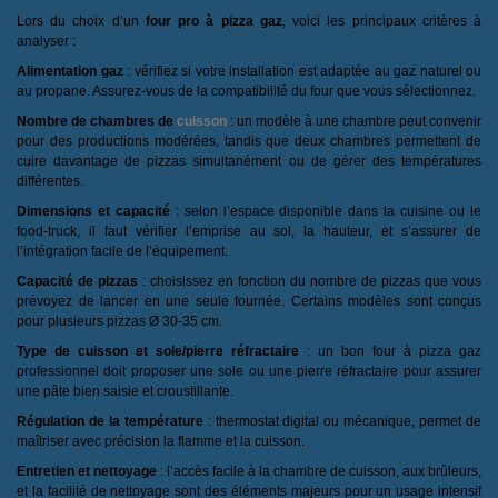
Lors du choix d’un
four pro à pizza gaz
, voici les principaux critères à
analyser :
Alimentation gaz
: vérifiez si votre installation est adaptée au gaz naturel ou
au propane. Assurez-vous de la compatibilité du four que vous sélectionnez.
Nombre de chambres de
cuisson
: un modèle à une chambre peut convenir
pour des productions modérées, tandis que deux chambres permettent de
cuire davantage de pizzas simultanément ou de gérer des températures
différentes.
Dimensions et capacité
: selon l’espace disponible dans la cuisine ou le
food-truck, il faut vérifier l’emprise au sol, la hauteur, et s’assurer de
l’intégration facile de l’équipement.
Capacité de pizzas
: choisissez en fonction du nombre de pizzas que vous
prévoyez de lancer en une seule fournée. Certains modèles sont conçus
pour plusieurs pizzas Ø 30-35 cm.
Type de cuisson et sole/pierre réfractaire
: un bon four à pizza gaz
professionnel doit proposer une sole ou une pierre réfractaire pour assurer
une pâte bien saisie et croustillante.
Régulation de la température
: thermostat digital ou mécanique, permet de
maîtriser avec précision la flamme et la cuisson.
Entretien et nettoyage
: l’accès facile à la chambre de cuisson, aux brûleurs,
et la facilité de nettoyage sont des éléments majeurs pour un usage intensif