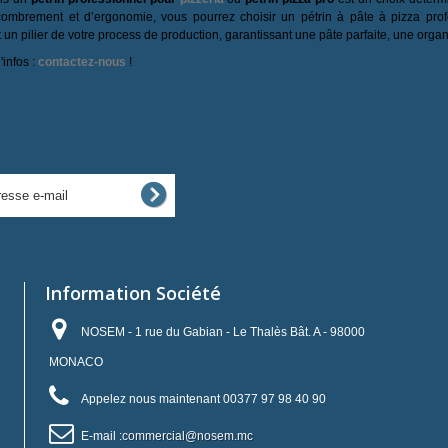
combrement et d’ergonomie, vous pourrez choisir un pétrin à pâte à pizza prof
un pilier de votre process de production, garantissant une pâte parfaite, une organ
'infos :
contactez-nous
!
Information Société
NOSEM - 1 rue du Gabian - Le Thalès Bât. A - 98000
MONACO
Appelez nous maintenant
00377 97 98 40 90
E-mail :
commercial@nosem.mc