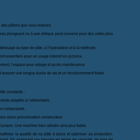
e des pâtons que vous réalisez.
 bras plongeant ou à axe oblique peut convenir pour des pâtes plus
trissage au type de pâte, à l’hydratation et à la méthode.
sont essentiels pour un usage intensif en pizzeria.
cement, l’espace pour vidage et accès maintenance.
 d’assurer une longue durée de vie et un fonctionnement fiable.
ité constante :
oduits adaptés à l’alimentaire.
des composants.
roies selon préconisation constructeur.
 propre. Une machine bien utilisée sera plus fiable.
aîtriser la qualité de sa pâte à pizza et optimiser sa production,
inant. En analysant vos besoins en terme de capacité, de type de