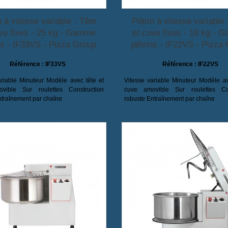
n à vitesse variable - Tête
Pétrin à vitesse variable 
ve fixes - 25 kg - Gamme
et cuve fixes - 18 kg -
ns - IF33VS - Pizza Group
pétrins - IF22VS - Pizza
Référence :
IF33VS
Référence :
IF22VS
ariable Minuteur Modèle avec tête et
Vitesse variable Minuteur Modèle av
vible Sur roulettes Construction
cuve amovible Sur roulettes Con
ntraînement par chaîne
robuste Entraînement par chaîne