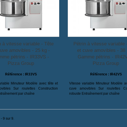
n à vitesse variable - Tête
Pétrin à vitesse variable 
cuve amovibles - 25 kg -
et cuve amovibles - 38 
me pétrins - IR33VS -
Gamme pétrins - IR42
Pizza Group
Pizza Group
Référence :
IR33VS
Référence :
IR42VS
ariable Minuteur Modèle avec tête et
Vitesse variable Minuteur Modèle av
vibles Sur roulettes Construction
cuve amovibles Sur roulettes Con
ntraînement par chaîne
robuste Entraînement par chaîne
- 9 sur 9.