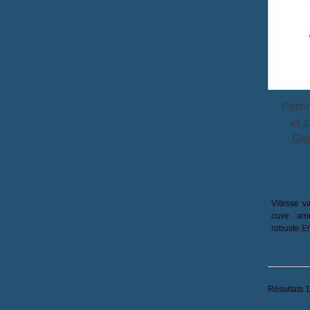
Pétri
et 
Gam
Vitesse v
cuve amo
robuste E
Résultats 1 