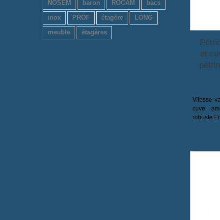
NOSEM
baron
ROCAM
bacs
inox
PROF
étagère
LONG
meuble
étagères
Pétri
et cu
pétri
Vitesse v
cuve amo
robuste E