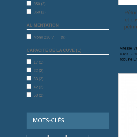
850
(2)
Pétri
860
(2)
et cu
ALIMENTATION
pétri
Mono 230 V + T
(9)
Vitesse v
CAPACITÉ DE LA CUVE (L)
cuve amo
robuste E
17
(1)
22
(2)
33
(2)
42
(2)
53
(2)
MOTS-CLÉS