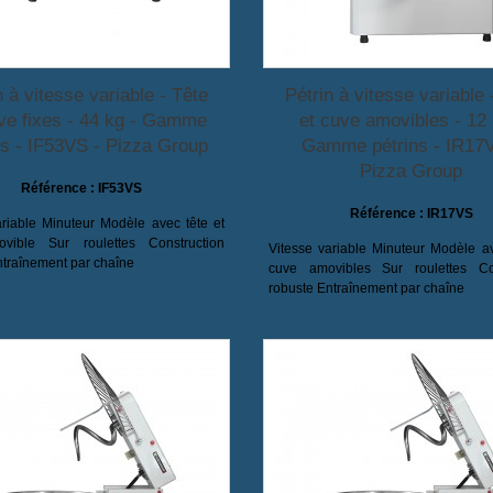
n à vitesse variable - Tête
Pétrin à vitesse variable 
ve fixes - 44 kg - Gamme
et cuve amovibles - 12 
ns - IF53VS - Pizza Group
Gamme pétrins - IR17
Pizza Group
Référence :
IF53VS
Référence :
IR17VS
ariable Minuteur Modèle avec tête et
vible Sur roulettes Construction
Vitesse variable Minuteur Modèle av
ntraînement par chaîne
cuve amovibles Sur roulettes Con
robuste Entraînement par chaîne