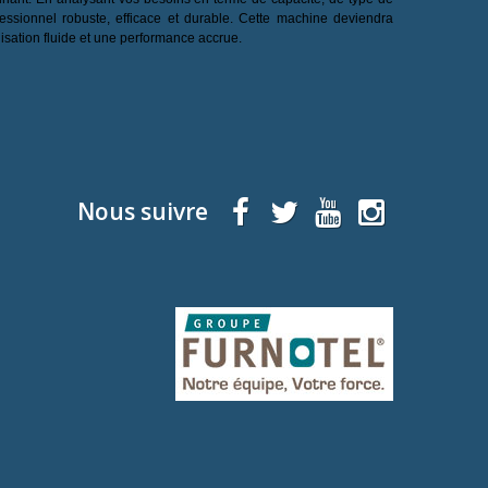
essionnel robuste, efficace et durable. Cette machine deviendra
isation fluide et une performance accrue.
Nous suivre