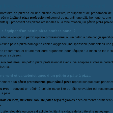
uiper votre pizzeria avec un pétrin professionnel
boratoire de pizzeria ou une cuisine collective, l’équipement de préparation de
u
pétrin à pâte à pizza professionnel
permet de garantir une pâte homogène, une mei
nts qui proposent des pizzas artisanales ou à forte rotation, un
pétrin pizza pro
dev
 s’équiper d’un pétrin pizza professionnel ?
adapté – tel qu’un
pétrin spirale professionnel
ou un pétrin à pale conçu spécifiq
n d’une pâte à pizza homogène et bien oxygénée, indispensable pour obtenir une pâ
e l’effort manuel et une meilleure ergonomie pour l’équipe : la machine fait le tra
n ou la cuisson.
 aux volumes :
un pétrin pizza professionnel avec cuve adaptée et vitesse correc
izzeria.
nement et caractéristiques d’un pétrin à pâte à pizza
nnement d’un
pétrin professionnel pour pâte à pizza
repose sur quelques principes
u type :
souvent un pétrin à spirale (cuve fixe ou tête relevable) est recomman
 la pâte.
rale en inox, structure robuste, vitesse(s) réglables :
ces éléments permettent d’
e.
 :
tête relevable ou cuve extractible facilitent le vidage de la pâte et le nettoyage.