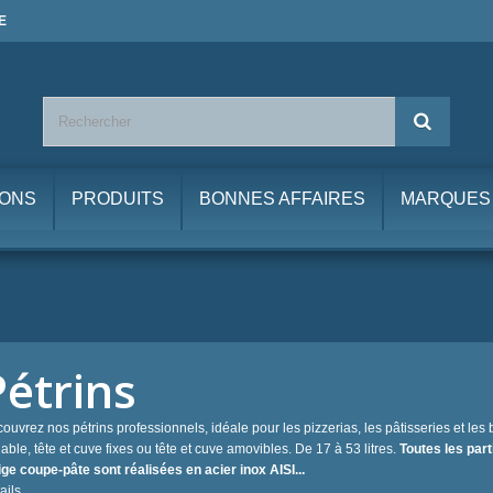
E
IONS
PRODUITS
BONNES AFFAIRES
MARQUES
Pétrins
ouvrez nos pétrins professionnels, idéale pour les pizzerias, les pâtisseries et l
iable, tête et cuve fixes ou tête et cuve amovibles. De 17 à 53 litres.
Toutes les part
tige coupe-pâte sont réalisées en acier inox AISI...
ails