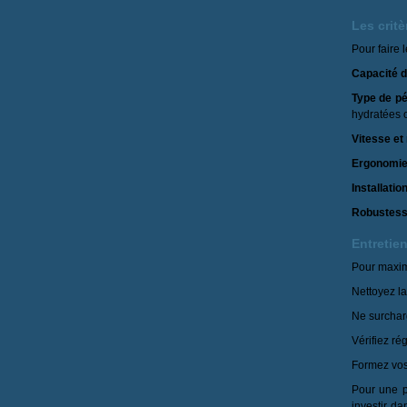
Les critè
Pour faire 
Capacité d
Type de pé
hydratées o
Vitesse et
Ergonomie
Installati
Robustess
Entretien
Pour maximi
Nettoyez la
Ne surcharg
Vérifiez ré
Formez vos 
Pour une pi
investir d