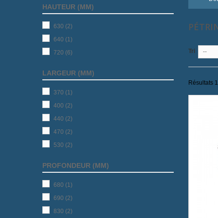
HAUTEUR (MM)
PÉTRI
630
(2)
640
(1)
Tri
--
720
(6)
LARGEUR (MM)
Résultats 1 
370
(1)
400
(2)
440
(2)
470
(2)
530
(2)
PROFONDEUR (MM)
680
(1)
690
(2)
830
(2)