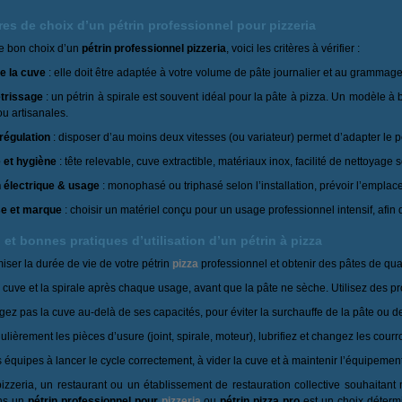
res de choix d’un pétrin professionnel pour pizzeria
le bon choix d’un
pétrin professionnel pizzeria
, voici les critères à vérifier :
e la cuve
: elle doit être adaptée à votre volume de pâte journalier et au grammag
trissage
: un pétrin à spirale est souvent idéal pour la pâte à pizza. Un modèle à
u artisanales.
 régulation
: disposer d’au moins deux vitesses (ou variateur) permet d’adapter le pé
 et hygiène
: tête relevable, cuve extractible, matériaux inox, facilité de nettoyage 
on électrique & usage
: monophasé ou triphasé selon l’installation, prévoir l’empla
e et marque
: choisir un matériel conçu pour un usage professionnel intensif, afin
 et bonnes pratiques d’utilisation d’un pétrin à pizza
ser la durée de vie de votre pétrin
pizza
professionnel et obtenir des pâtes de qual
 cuve et la spirale après chaque usage, avant que la pâte ne sèche. Utilisez des pr
ez pas la cuve au‑delà de ses capacités, pour éviter la surchauffe de la pâte ou 
gulièrement les pièces d’usure (joint, spirale, moteur), lubrifiez et changez les cour
équipes à lancer le cycle correctement, à vider la cuve et à maintenir l’équipement
zzeria, un restaurant ou un établissement de restauration collective souhaitant m
ans un
pétrin professionnel pour
pizzeria
ou
pétrin pizza pro
est un choix déterm