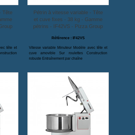
- Tête
Pétrin à vitesse variable - Tête
 Gamme
et cuve fixes - 38 kg - Gamme
 Group
pétrins - IF42VS - Pizza Group
Référence :
IF42VS
ec tête et
Vitesse variable Minuteur Modèle avec tête et
struction
cuve amovible Sur roulettes Construction
robuste Entraînement par chaîne