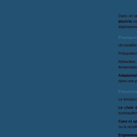
Bien éq
Dans un la
pizzeria
o
établisseme
Pourquoi
Un modèle 
Préparatio
Réduction d
fermentatio
Adaptation
dans une p
Fonction
Le fonctio
Le choix d
surchauffer
Cuve et spi
ou la recett
Ergonomie