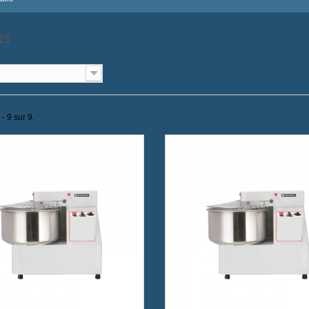
NS
- 9 sur 9.