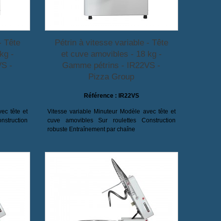
- Tête
Pétrin à vitesse variable - Tête
kg -
et cuve amovibles - 18 kg -
VS -
Gamme pétrins - IR22VS -
Pizza Group
Référence :
IR22VS
ec tête et
Vitesse variable Minuteur Modèle avec tête et
struction
cuve amovibles Sur roulettes Construction
robuste Entraînement par chaîne