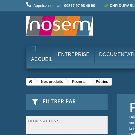
Appelez-nous au :
00377 97 98 40 90
CHR DURABL
ENTREPRISE
DOCUMENTAT
Nos produits
Pizzeria
Pétrins
FILTRER PAR
Déc
FILTRES ACTIFS :
var
la 
Dét