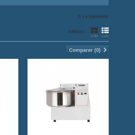
Il y a 9 produits.
Afficher :
Grille
Liste
Comparer (
0
)