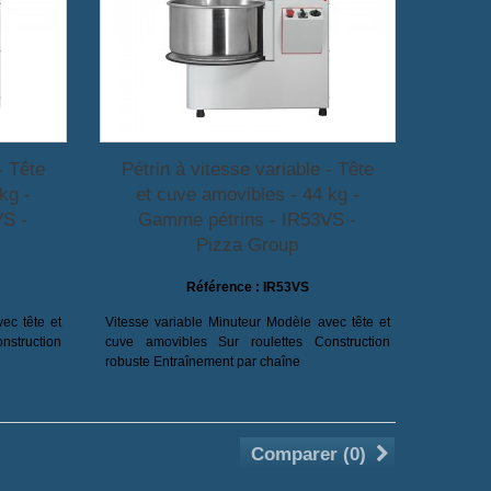
- Tête
Pétrin à vitesse variable - Tête
kg -
et cuve amovibles - 44 kg -
VS -
Gamme pétrins - IR53VS -
Pizza Group
Référence :
IR53VS
ec tête et
Vitesse variable Minuteur Modèle avec tête et
struction
cuve amovibles Sur roulettes Construction
robuste Entraînement par chaîne
Comparer (
0
)