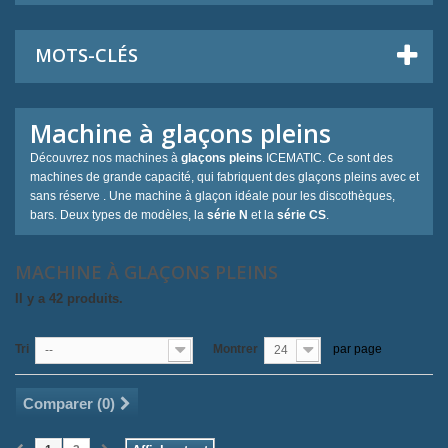
MOTS-CLÉS
Machine à glaçons pleins
Découvrez nos machines à
glaçons pleins
ICEMATIC. Ce sont des
machines de grande capacité, qui fabriquent des glaçons pleins avec et
sans réserve . Une machine à glaçon idéale pour les discothèques,
bars. Deux types de modèles, la
série N
et la
série CS
.
MACHINE À GLAÇONS PLEINS
Il y a 42 produits.
Tri
Montrer
par page
--
24
Comparer (
0
)