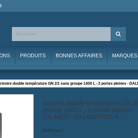
E
IONS
PRODUITS
BONNES AFFAIRES
MARQUES
rmoire double température GN 2/1 sans groupe 1400 L - 2 portes pleines - 
Armoire double température GN 2
groupe 1400 L - 2 portes pleines -
DALMEC - DA1400PPSG-4
Référence :
DA1400PPSG-4