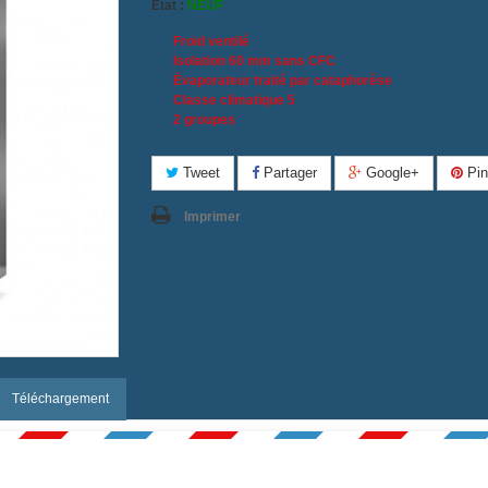
État :
NEUF
Froid ventilé
Isolation 60 mm sans CFC
Évaporateur traité par cataphorèse
Classe climatique 5
2 groupes
Tweet
Partager
Google+
Pin
Imprimer
Téléchargement