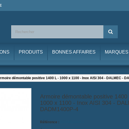
E
IONS
PRODUITS
BONNES AFFAIRES
MARQUES
rmoire démontable positive 1400 L - 1000 x 1100 - Inox AISI 304 - DALMEC -
Armoire démontable positive 1400 
1000 x 1100 - Inox AISI 304 - DA
DADM1400P-4
Référence :
DADM1400P-4