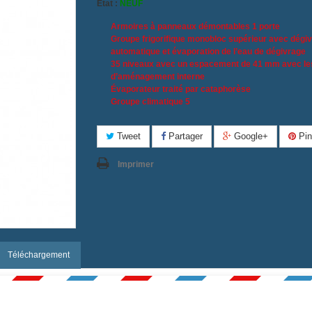
État :
NEUF
Armoires à panneaux démontables 1 porte
Groupe frigorifique monobloc supérieur avec dégi
automatique et évaporation de l’eau de dégivrage
35 niveaux avec un espacement de 41 mm avec les
d’aménagement interne
Évaporateur traité par cataphorèse
Groupe climatique 5
Tweet
Partager
Google+
Pin
Imprimer
Téléchargement