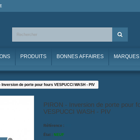
E
IONS
PRODUITS
BONNES AFFAIRES
MARQUES
 Inversion de porte pour fours VESPUCCI WASH - PIV
PIRON - Inversion de porte pour f
VESPUCCI WASH - PIV
Référence :
PIV
État :
NEUF