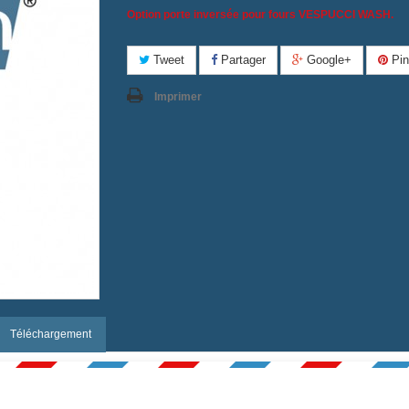
Option porte inversée pour fours VESPUCCI WASH.
Tweet
Partager
Google+
Pin
Imprimer
Téléchargement