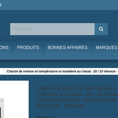
E
IONS
PRODUITS
BONNES AFFAIRES
MARQUES
Chariot de remise en température et maintient au chaud - 20 / 10 niveaux 
Chariot de remise en température 
maintient au chaud - 20 / 10 nivea
GN 1/1 ou GN 2/1 - Électroniques 
RRT112E - Moduline
Référence :
RRT112E