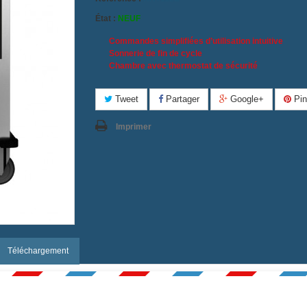
État :
NEUF
Commandes simplifiées d’utilisation intuitive
Sonnerie de fin de cycle
Chambre avec thermostat de sécurité
Tweet
Partager
Google+
Pin
Imprimer
Téléchargement